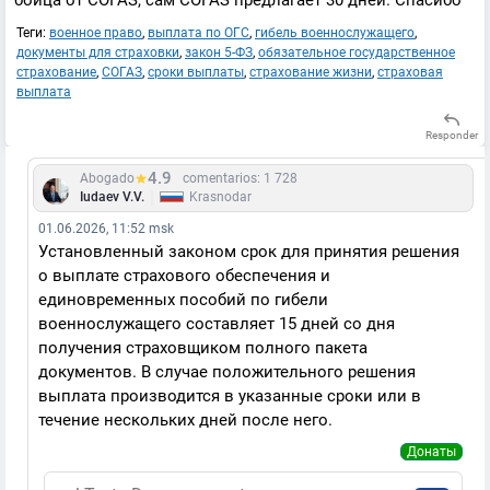
бойца от СОГАЗ, сам СОГАЗ предлагает 30 дней. Спасибо
Теги:
военное право
,
выплата по ОГС
,
гибель военнослужащего
,
документы для страховки
,
закон 5-ФЗ
,
обязательное государственное
страхование
,
СОГАЗ
,
сроки выплаты
,
страхование жизни
,
страховая
выплата
Responder
4.9
Abogado
comentarios: 1 728
|
Iudaev V.V.
Krasnodar
01.06.2026, 11:52 msk
Установленный законом срок для принятия решения
о выплате страхового обеспечения и
единовременных пособий по гибели
военнослужащего составляет 15 дней со дня
получения страховщиком полного пакета
документов. В случае положительного решения
выплата производится в указанные сроки или в
течение нескольких дней после него.
Донаты