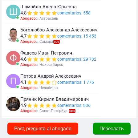
Шамайло Алена Юрьевна
4.8
comentarios: 558
Abogado
c. Астрахань
Боголюбов Александр Алексеевич
4.7
comentarios: 15 453
Abogado
c. Самара
SOS
Фадеев Иван Петрович
4.6
comentarios: 29 732
Abogado
c. Новосибирск
Петров Андрей Алексеевич
4.1
comentarios: 1 776
Abogado
c. Челябинск
Пряник Кирилл Владимирович
4.9
comentarios: 836
Abogado
c. Санкт-Петербург
SOS
Post, pregunta al abogado
Переслать