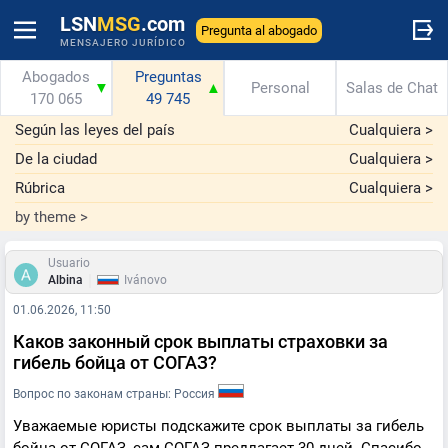
LSN
MSG
.com
Pregunta al abogado
MENSAJERO JURÍDICO
Abogados
Preguntas
▼
▲
Personal
Salas de Chat
170 065
49 745
Según las leyes del país
Cualquiera
>
De la ciudad
Cualquiera
>
Rúbrica
Cualquiera
>
by theme
>
Usuario
|
Albina
Ivánovo
01.06.2026, 11:50
Каков законный срок выплаты страховки за
гибель бойца от СОГАЗ?
Вопрос по законам страны: Россия
Уважаемые юристы подскажите срок выплаты за гибель