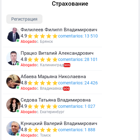
Страхование
Регистрация
Филилеев Филипп Владимирович
4.9
comentarios: 13 510
Abogado
c. Брянск
Працко Виталий Александрович
4.8
comentarios: 28 101
Abogado
c. Калининград
SOS
Абаева Марьяна Николаевна
4.8
comentarios: 24 426
Abogado
c. Владикавказ
SOS
Седова Татьяна Владимировна
4.9
comentarios: 1 027
Abogado
c. Екатеринбург
Куницкий Валерий Владимирович
4.8
comentarios: 1 888
Abogado
c. Томск