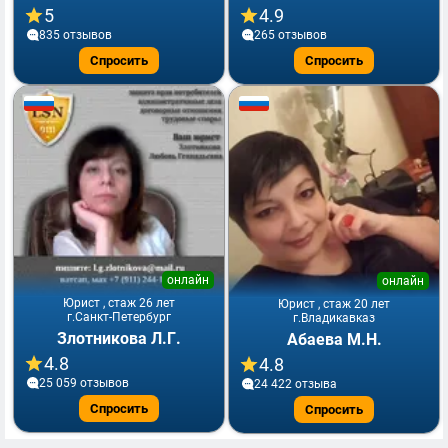
5
4.9
835 отзывов
265 отзывов
Спросить
Спросить
онлайн
онлайн
Юрист , стаж 26 лет
Юрист , стаж 20 лет
г.Санкт-Петербург
г.Владикавказ
Злотникова Л.Г.
Абаева М.Н.
4.8
4.8
25 059 отзывов
24 422 отзывa
Спросить
Спросить