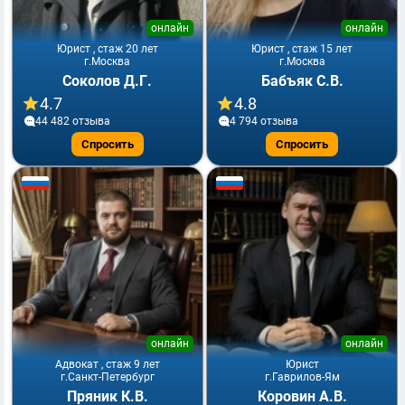
онлайн
онлайн
Юрист , стаж 20 лет
Юрист , стаж 15 лет
г.Москва
г.Москва
Соколов Д.Г.
Бабъяк С.В.
4.7
4.8
44 482 отзывa
4 794 отзывa
Спросить
Спросить
онлайн
онлайн
Адвокат , стаж 9 лет
Юрист
г.Санкт-Петербург
г.Гаврилов-Ям
Пряник К.В.
Коровин А.В.