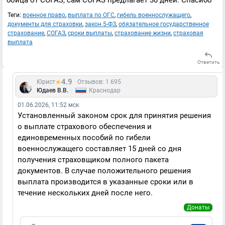
бойца от СОГАЗ, сам СОГАЗ предлагает 30 дней. Спасибо
Теги:
военное право
,
выплата по ОГС
,
гибель военнослужащего
,
документы для страховки
,
закон 5-ФЗ
,
обязательное государственное
страхование
,
СОГАЗ
,
сроки выплаты
,
страхование жизни
,
страховая
выплата
Ответить
4.9
Юрист
Отзывов: 1 695
|
Юдаев В.В.
Краснодар
01.06.2026, 11:52 мск
Установленный законом срок для принятия решения
о выплате страхового обеспечения и
единовременных пособий по гибели
военнослужащего составляет 15 дней со дня
получения страховщиком полного пакета
документов. В случае положительного решения
выплата производится в указанные сроки или в
течение нескольких дней после него.
Донаты