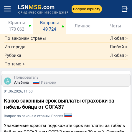
LSN
MSG
.com
Вопрос юристу
ЮРИДИЧЕСКИЙ МЕССЕНДЖЕР
Юристы
Вопросы
▼
▲
Личное
Чаты
170 062
49 724
По законам страны
Любая
>
Из города
Любой
>
Рубрика
Любая
>
По теме
>
Пользователь
|
Альбина
Иваново
01.06.2026, 11:50
Каков законный срок выплаты страховки за
гибель бойца от СОГАЗ?
Вопрос по законам страны: Россия
Уважаемые юристы подскажите срок выплаты за гибель